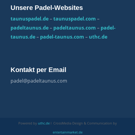
Unsere Padel-Websites
taunuspadel.de
–
taunuspadel.com
–
padeltaunus.de
–
padeltaunus.com
–
padel-
taunus.de
–
padel-taunus.com
–
uthc.de
Kontakt per Email
padel@padeltaunus.com
Powered by
uthc.de
I CrossMedia Design & Communication by
entertainmarket.de