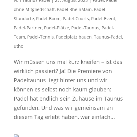
von
Taunus Padel
|
27. August 2025
|
Padel
,
Padel
ohne Mitgliedschaft
,
Padel RheinMain
,
Padel
Standorte
,
Padel-Boom
,
Padel-Courts
,
Padel-Event
,
Padel-Partner
,
Padel-Plätze
,
Padel-Taunus
,
Padel-
Team
,
Padel-Tennis
,
Padelplatz bauen
,
Taunus-Padel
,
uthc
Wir müssen uns mal kurz kneifen – ist das
wirklich passiert? Ja! Die Premiere von
Padeltaunus liegt hinter uns und wir
können es selbst noch kaum glauben:
Padel hat endlich sein Zuhause im Taunus
gefunden. Und was wir gemeinsam an
diesem Tag erlebt haben, war einfach...