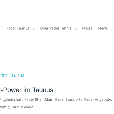
Padel Taunus
Über Padel Tennis
Preise
News
del-Power im Taunus
itgliedschaft
,
Padel RheinMain
,
Padel Standorte
,
Padel-Angebote
,
ytomic
,
Taunus-Padel