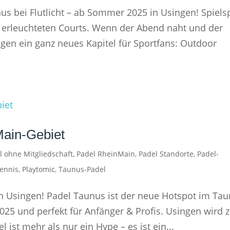
us bei Flutlicht – ab Sommer 2025 in Usingen! Spiel
l erleuchteten Courts. Wenn der Abend naht und der
gen ein ganz neues Kapitel für Sportfans: Outdoor
Main-Gebiet
l ohne Mitgliedschaft
,
Padel RheinMain
,
Padel Standorte
,
Padel-
Tennis
,
Playtomic
,
Taunus-Padel
n Usingen! Padel Taunus ist der neue Hotspot im Ta
2025 und perfekt für Anfänger & Profis. Usingen wird
 ist mehr als nur ein Hype – es ist ein...