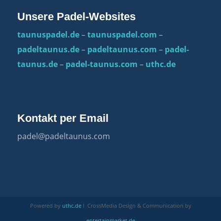
Unsere Padel-Websites
taunuspadel.de
–
taunuspadel.com
–
padeltaunus.de
–
padeltaunus.com
–
padel-
taunus.de
–
padel-taunus.com
–
uthc.de
Kontakt per Email
padel@padeltaunus.com
Powered by
uthc.de
I CrossMedia Design & Communication by
entertainmarket.de